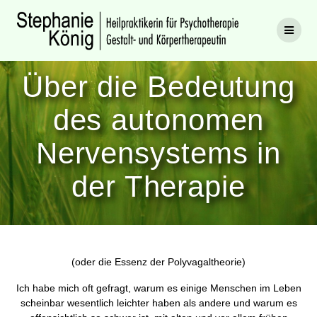
Zum
Inhalt
springen
Über die Bedeutung
des autonomen
Nervensystems in
der Therapie
(oder die Essenz der Polyvagaltheorie)
Ich habe mich oft gefragt, warum es einige Menschen im Leben
scheinbar wesentlich leichter haben als andere und warum es