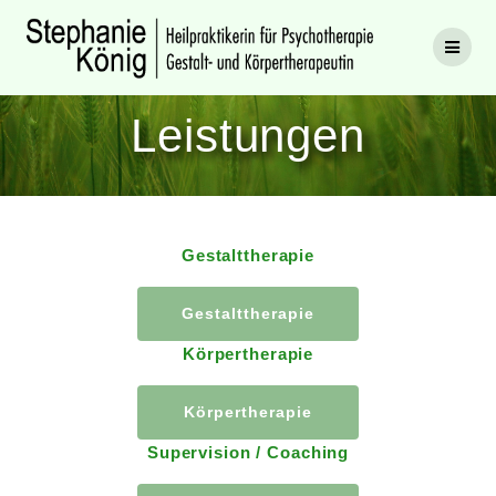
Zum
Inhalt
springen
Leistungen
Gestalttherapie
Gestalttherapie
Körpertherapie
Körpertherapie
Supervision / Coaching