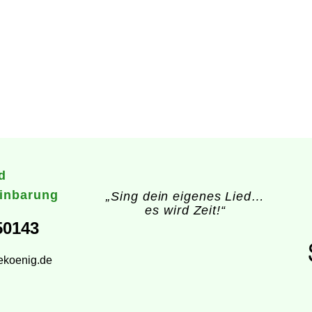
d
inbarung
„Sing dein eigenes Lied…
es wird Zeit!“
50143
ekoenig.de